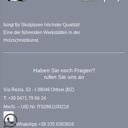
bürgt für Skulpturen höchster Qualität!
Eine der führenden Werkstätten in der
Holzschnitzkunst.
Haben Sie noch Fragen?
rufen Sie uns an
Via Rezia, 52 - I-39046 Ortisei (BZ)
T: +39 0471 79 66 24
MwSt. – UID Nr. IT02861100218
WhatsApp +39 335 6383916