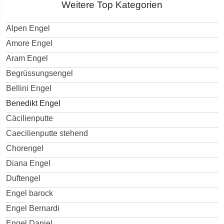
Weitere Top Kategorien
Alpen Engel
Amore Engel
Aram Engel
Begrüssungsengel
Bellini Engel
Benedikt Engel
Cäcilienputte
Caecilienputte stehend
Chorengel
Diana Engel
Duftengel
Engel barock
Engel Bernardi
Engel Daniel