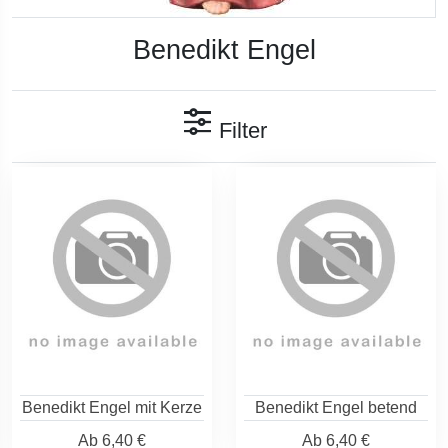
Benedikt Engel
Filter
Benedikt Engel mit Kerze
Benedikt Engel betend
Ab
6,40 €
Ab
6,40 €