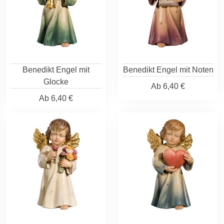
Benedikt Engel mit
Benedikt Engel mit Noten
Glocke
Ab
6,40 €
Ab
6,40 €