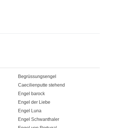
Begrüssungsengel
Caecilienputte stehend
Engel barock
Engel der Liebe
Engel Luna
Engel Schwanthaler
Engel von Portugal