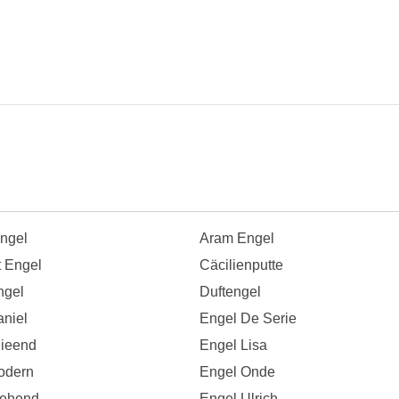
ngel
Aram Engel
 Engel
Cäcilienputte
ngel
Duftengel
niel
Engel De Serie
nieend
Engel Lisa
odern
Engel Onde
tehend
Engel Ulrich