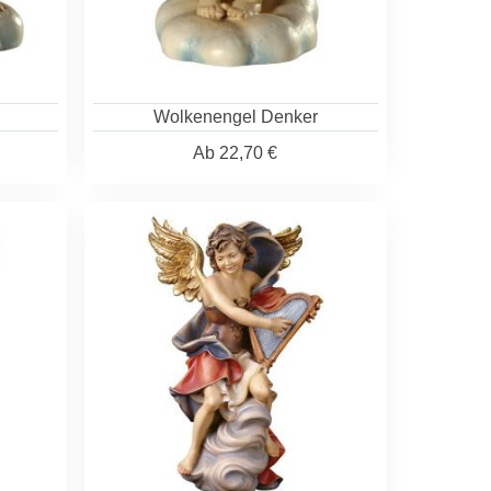
Wolkenengel Denker
Ab
22,70 €