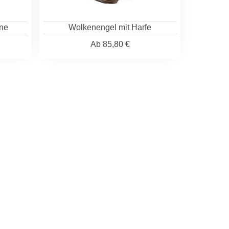
ne
Wolkenengel mit Harfe
Ab
85,80 €