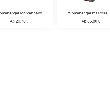
olkenengel Mohrenbaby
Wolkenengel mit Posau
Ab
20,70 €
Ab
85,80 €