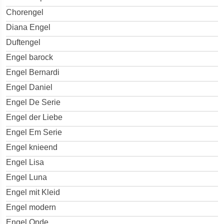
Chorengel
Diana Engel
Duftengel
Engel barock
Engel Bernardi
Engel Daniel
Engel De Serie
Engel der Liebe
Engel Em Serie
Engel knieend
Engel Lisa
Engel Luna
Engel mit Kleid
Engel modern
Engel Onde