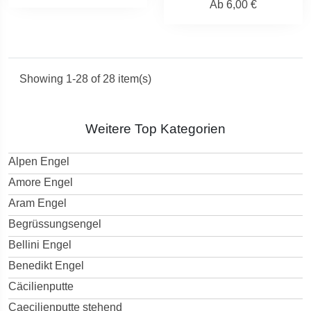
Ab
6,00 €
Showing 1-28 of 28 item(s)
Weitere Top Kategorien
Alpen Engel
Amore Engel
Aram Engel
Begrüssungsengel
Bellini Engel
Benedikt Engel
Cäcilienputte
Caecilienputte stehend