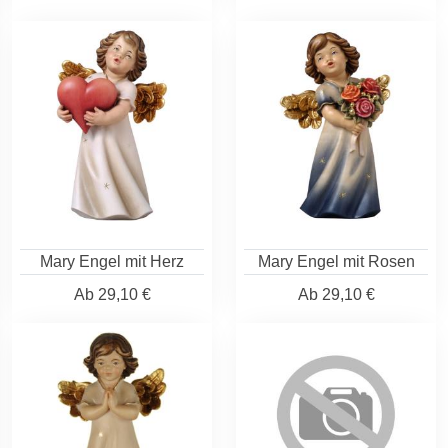
Mary Engel mit Herz
Mary Engel mit Rosen
Ab
29,10 €
Ab
29,10 €