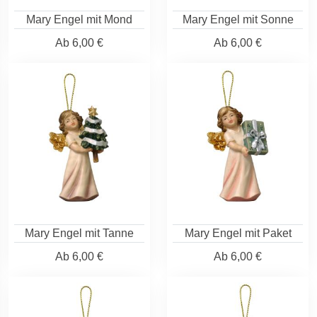
Mary Engel mit Mond
Mary Engel mit Sonne
Ab
6,00 €
Ab
6,00 €
Mary Engel mit Tanne
Mary Engel mit Paket
Ab
6,00 €
Ab
6,00 €