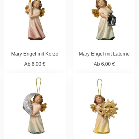
Mary Engel mit Kerze
Mary Engel mit Laterne
Ab
6,00 €
Ab
6,00 €