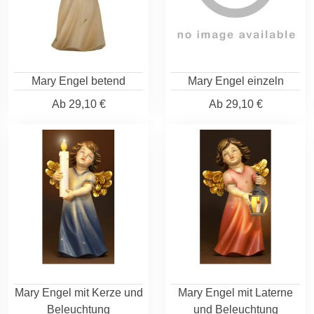
Mary Engel betend
Mary Engel einzeln
Ab
29,10 €
Ab
29,10 €
Mary Engel mit Kerze und
Mary Engel mit Laterne
Beleuchtung
und Beleuchtung