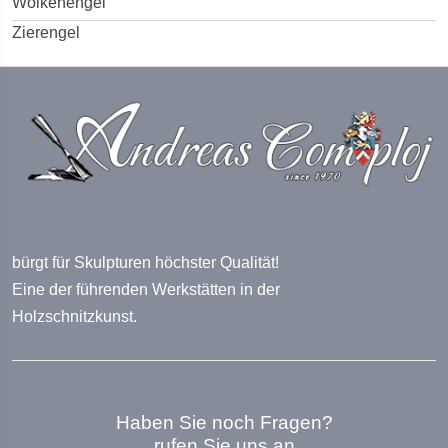
Wolkenengel
Zierengel
bürgt für Skulpturen höchster Qualität!
Eine der führenden Werkstätten in der
Holzschnitzkunst.
Haben Sie noch Fragen?
rufen Sie uns an