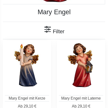
Mary Engel
Filter
Mary Engel mit Kerze
Mary Engel mit Laterne
Ab
29,10 €
Ab
29,10 €