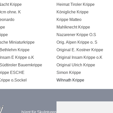
Nacht Krippe
Heimat Tiroler Krippe
0cm ohne. K
Königliche Krippe
Leonardo
Krippe Matteo
ppe
Mahlknecht Krippe
ippe
Nazarener Krippe O.S
ische Miniaturkrippe
Orig. Alpen Krippe o. S
 Bethlehm Krippe
Original E. Kostner Krippe
 Insam E Krippe o.K
Original Insam Krippe o.K
 Südtiroler Bauernkrippe
Original Ulrich Krippe
Krippe ESCHE
Simon Krippe
Krippe o.Sockel
Wihnath Krippe
bürgt für Skulpturen höchster Qualität! Eine der fü