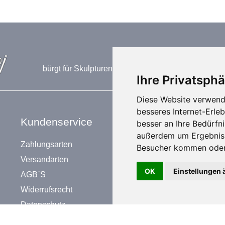
bürgt für Skulpturen höchster Qualität! Eine der fü
Ihre Privatsphä
Diese Website verwend
besseres Internet-Erle
Kundenservice
Informationen
besser an Ihre Bedürfn
außerdem um Ergebniss
Zahlungsarten
Die Firma
Besucher kommen oder 
Versandarten
OK
Einstellungen 
AGB`S
Widerrufsrecht
Datenschutz
Impressum