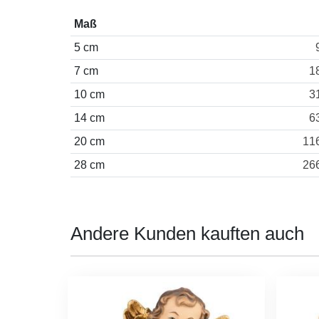
Maß
5 cm
7 cm
1
10 cm
3
14 cm
6
20 cm
11
28 cm
26
Andere Kunden kauften auch