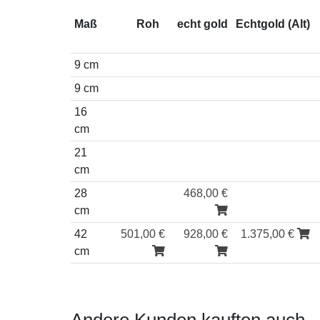
Maß
Roh
echt gold
Echtgold (Alt)
9 cm
9 cm
16
cm
21
cm
28
468,00 €
cm
42
501,00 €
928,00 €
1.375,00 €
cm