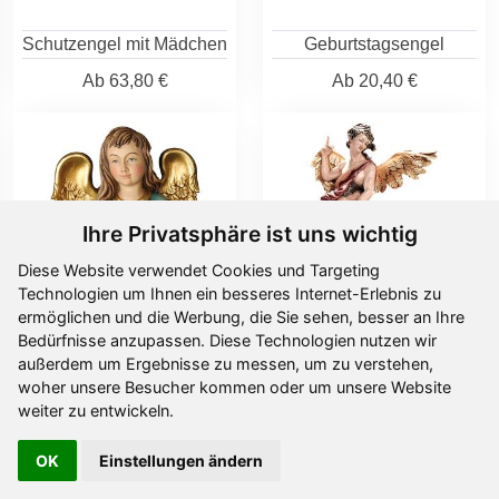
Schutzengel mit Mädchen
Geburtstagsengel
Ab
63,80 €
Ab
20,40 €
Ihre Privatsphäre ist uns wichtig
Diese Website verwendet Cookies und Targeting
Technologien um Ihnen ein besseres Internet-Erlebnis zu
ermöglichen und die Werbung, die Sie sehen, besser an Ihre
Bedürfnisse anzupassen. Diese Technologien nutzen wir
außerdem um Ergebnisse zu messen, um zu verstehen,
Geburtstagsengel
Hl. Schutzengel Raphael
woher unsere Besucher kommen oder um unsere Website
weiter zu entwickeln.
Ab
20,40 €
Ab
105,00 €
OK
Einstellungen ändern