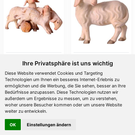
Schafgruppe OTTO
Schaf zurückschauend
Ihre Privatsphäre ist uns wichtig
Ab
22,80 €
Ab
11,00 €
Diese Website verwendet Cookies und Targeting
Technologien um Ihnen ein besseres Internet-Erlebnis zu
ermöglichen und die Werbung, die Sie sehen, besser an Ihre
Bedürfnisse anzupassen. Diese Technologien nutzen wir
außerdem um Ergebnisse zu messen, um zu verstehen,
woher unsere Besucher kommen oder um unsere Website
weiter zu entwickeln.
OK
Einstellungen ändern