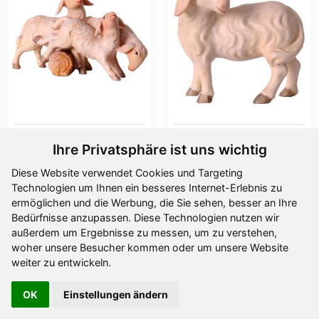
Schafgruppe OTTO
Schaf zurückschauend
Ihre Privatsphäre ist uns wichtig
Ab
22,80 €
Ab
11,00 €
Diese Website verwendet Cookies und Targeting
Technologien um Ihnen ein besseres Internet-Erlebnis zu
ermöglichen und die Werbung, die Sie sehen, besser an Ihre
Bedürfnisse anzupassen. Diese Technologien nutzen wir
außerdem um Ergebnisse zu messen, um zu verstehen,
woher unsere Besucher kommen oder um unsere Website
weiter zu entwickeln.
OK
Einstellungen ändern