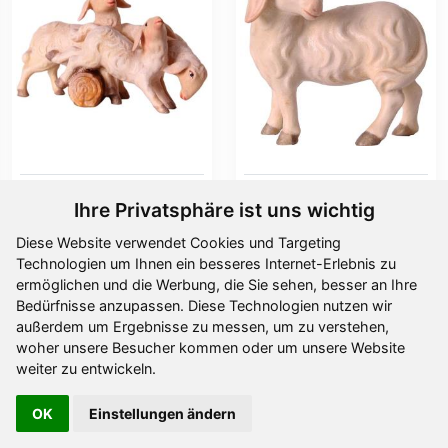
Schafgruppe OTTO
Schaf zurückschauend
Ihre Privatsphäre ist uns wichtig
Ab
22,80 €
Ab
11,00 €
Diese Website verwendet Cookies und Targeting
Technologien um Ihnen ein besseres Internet-Erlebnis zu
ermöglichen und die Werbung, die Sie sehen, besser an Ihre
Bedürfnisse anzupassen. Diese Technologien nutzen wir
außerdem um Ergebnisse zu messen, um zu verstehen,
woher unsere Besucher kommen oder um unsere Website
weiter zu entwickeln.
OK
Einstellungen ändern