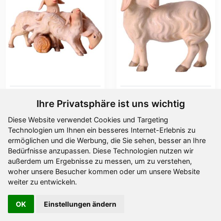
Schafgruppe OTTO
Schaf zurückschauend
Ihre Privatsphäre ist uns wichtig
Ab
22,80 €
Ab
11,00 €
Diese Website verwendet Cookies und Targeting
Technologien um Ihnen ein besseres Internet-Erlebnis zu
ermöglichen und die Werbung, die Sie sehen, besser an Ihre
Bedürfnisse anzupassen. Diese Technologien nutzen wir
außerdem um Ergebnisse zu messen, um zu verstehen,
woher unsere Besucher kommen oder um unsere Website
weiter zu entwickeln.
OK
Einstellungen ändern