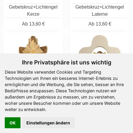
Gebetskruz+Lichtengel
Gebetskruz+Lichtengel
Kerze
Laterne
Ab
13,60 €
Ab
13,60 €
Ihre Privatsphäre ist uns wichtig
Diese Website verwendet Cookies und Targeting
Technologien um Ihnen ein besseres Internet-Erlebnis zu
ermöglichen und die Werbung, die Sie sehen, besser an Ihre
Bedürfnisse anzupassen. Diese Technologien nutzen wir
außerdem um Ergebnisse zu messen, um zu verstehen,
woher unsere Besucher kommen oder um unsere Website
Kreuz schlicht mit
Kinderkreuz mit Raffaello
weiter zu entwickeln.
Strahlen
Engel
Ab
13,20 €
Ab
21,30 €
OK
Einstellungen ändern