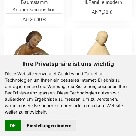
Baumstamm
Hl.Familie modern
Krippenkomposition
Ab
7,20 €
Ab
26,40 €
Ihre Privatsphäre ist uns wichtig
Diese Website verwendet Cookies und Targeting
Technologien um Ihnen ein besseres Internet-Erlebnis zu
ermöglichen und die Werbung, die Sie sehen, besser an Ihre
Bedürfnisse anzupassen. Diese Technologien nutzen wir
außerdem um Ergebnisse zu messen, um zu verstehen,
Hl.Familie modern
Hl.Familie
woher unsere Besucher kommen oder um unsere Website
Design
Ab
19,40 €
weiter zu entwickeln.
Ab
16,40 €
OK
Einstellungen ändern